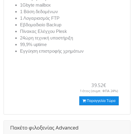
1Gbyte mailbox
1 Βάση δεδομένων
1 Λογαριασμός FTP
Εβδομαδιαίο Backup
Πίνακας Ελέγχου Plesk
24ώρη τεχνική υποστήριξη
99,9% uptime
Εγγύηση επιστροφής χρημάτων
39.52€
1 έτος (συμπ. ΦΠΑ 24%)
Παραγγελία Τώρα
Πακέτο φιλοξενίας Advanced